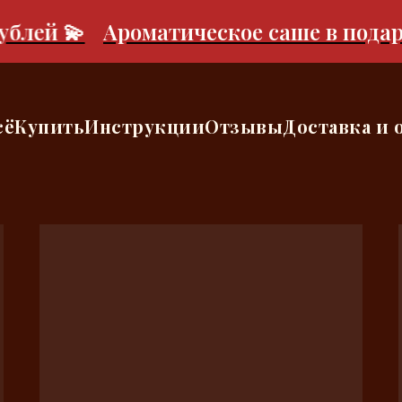
блей 💫
Ароматическое саше в подарок
сё
Купить
Инструкции
Отзывы
Доставка и 