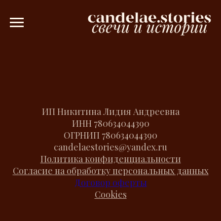
рок при заказе от 3000 рублей 💫
Ар
ИП Никитина Лидия Андреевна
ИНН
780634044390
ОГРНИП
780634044390
candelaestories@yandex.ru
Политика конфиденциальности
Согласие на обработку персональных данных
Договор оферты
Cookies