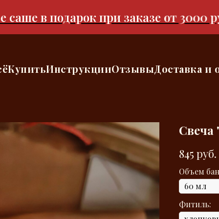
ше в подарок при заказе от 3000 рубле
сё
Купить
Инструкции
Отзывы
Доставка и 
Свеча
845
руб.
Объем бан
Фитиль: