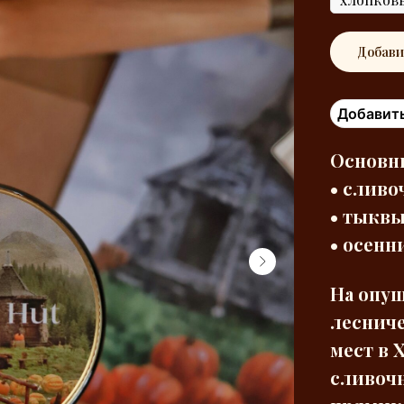
Добави
Добавить
Основн
• с
ливо
•
тыкв
•
осенн
На опуш
лесниче
мест в 
сливочн