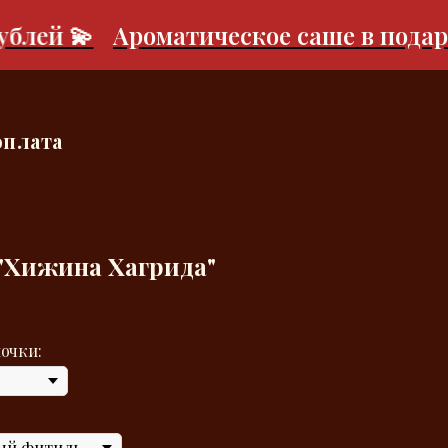
й 💫
Ароматическое саше в подарок п
оплата
"
Хижина Хагрида
"
очки: