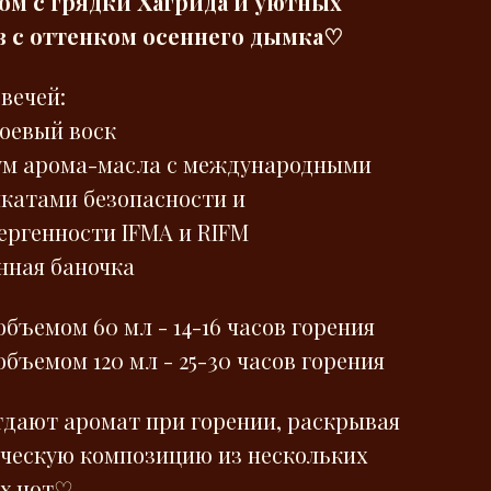
м с грядки Хагрида и уютных
 с оттенком осеннего дымка♡
вечей:
соевый воск
ум арома-масла с международными
катами безопасности и
ергенности IFMA и RIFM
нная баночка
объемом 60 мл - 14-16 часов горения
объемом 120 мл - 25-30 часов горения
тдают аромат при горении, раскрывая
ческую композицию из нескольких
х нот♡