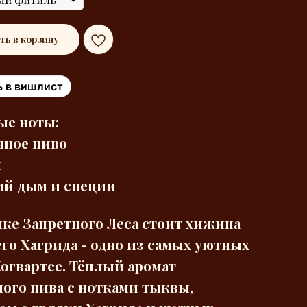
ть в корзину
 в вишлист
ые ноты:
чное пиво
ы
ий дым и специи
ке Запретного Леса стоит хижина
го Хагрида - одно из самых уютных
Хогвартсе. Тёплый аромат
ого пива с нотками тыквы,