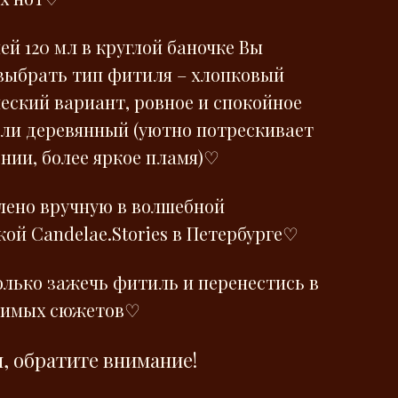
ей 120 мл в круглой баночке Вы
выбрать тип фитиля – хлопковый
ческий вариант, ровное и спокойное
или деревянный (уютно потрескивает
ении, более яркое пламя)♡
лено вручную в волшебной
ой Сandelae.Stories в Петербурге♡
олько зажечь фитиль и перенестись в
бимых сюжетов♡
, обратите внимание!