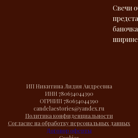
Свечи о
предста
баночка
ширине
ИП Никитина Лидия Андреевна
ИНН
780634044390
ОГРНИП
780634044390
candelaestories@yandex.ru
Политика конфиденциальности
Согласие на обработку персональных данных
Договор оферты