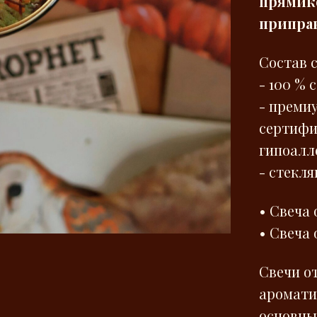
прямико
приправ
Состав с
- 100 % 
- преми
сертифи
гипоалл
- стекля
• Свеча 
• Свеча 
Свечи о
аромати
основны