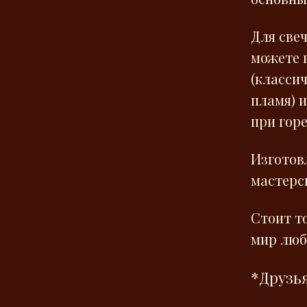
Для свеч
можете 
(класси
пламя) 
при гор
Изготов
мастерск
Стоит т
мир лю
*Друзья