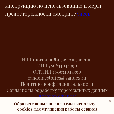
Инструкцию по использованию и меры
предосторожности смотрите
здесь
ИП Никитина Лидия Андреевна
ИНН
780634044390
ОГРНИП
780634044390
candelaestories@yandex.ru
Политика конфиденциальности
Согласие на обработку персональных данных
Договор оферты
Cookies
Обратите внимание: наш сайт использует
cookies
для улучшения работы сервиса