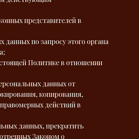
аконных представителей в
 данных по запросу этого органа
а;
астоящей Политике в отношении
ерсональных данных от
окирования, копирования,
еправомерных действий в
льных данных, прекратить
мотренных Законом о